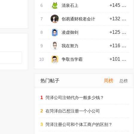
+145 积分
6
清泉石上
+132 积分
7
创易通财税老会计
+125 积分
8
凌虚御剑
+116 积分
9
我在努力
+101 积分
10
争取当学霸
热门帖子
周榜
总榜
1
菏泽公司注销代办一般多少钱？
2
在菏泽自己想注册一个小公司
3
菏泽注册公司和个体工商户的区别？