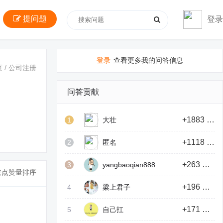
提问题
登录
登录
查看更多我的问答信息
页
/
公司注册
问答贡献
+1883 积分
1
大壮
+1118 积分
2
匿名
+263 积分
3
yangbaoqian888
按点赞量排序
+196 积分
4
梁上君子
+171 积分
5
自己扛