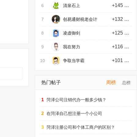
+145 积分
6
清泉石上
+132 积分
7
创易通财税老会计
+125 积分
8
凌虚御剑
+116 积分
9
我在努力
+101 积分
10
争取当学霸
热门帖子
周榜
总榜
1
菏泽公司注销代办一般多少钱？
2
在菏泽自己想注册一个小公司
3
菏泽注册公司和个体工商户的区别？