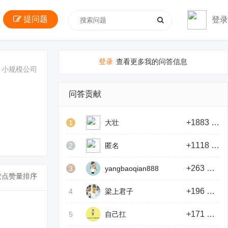
提问题
登录
登录
查看更多我的问答信息
小规模公司
问答贡献
+1883 积分
1
大壮
+1118 积分
2
匿名
+263 积分
3
yangbaoqian888
按点赞量排序
+196 积分
4
梁上君子
+171 积分
5
自己扛