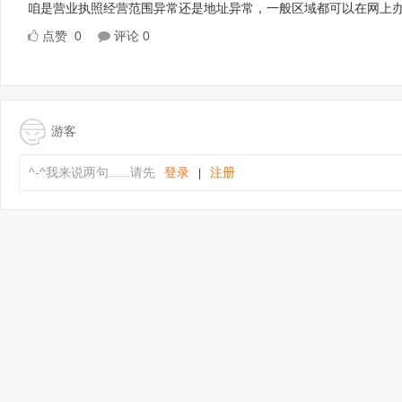
咱是营业执照经营范围异常还是地址异常，一般区域都可以在网上办理，费
点赞
0
评论
0
游客
^-^我来说两句......请先
登录
注册
|