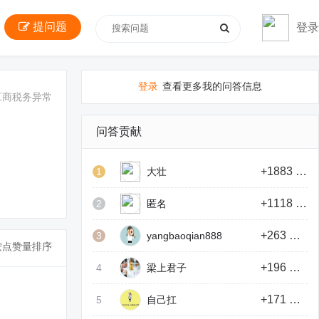
提问题
登录
登录
查看更多我的问答信息
工商税务异常
问答贡献
+1883 积分
1
大壮
+1118 积分
2
匿名
+263 积分
3
yangbaoqian888
按点赞量排序
+196 积分
4
梁上君子
+171 积分
5
自己扛