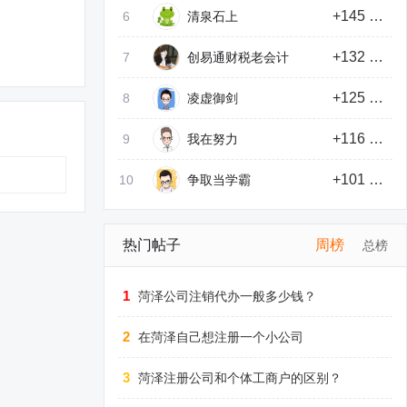
+145 积分
6
清泉石上
+132 积分
7
创易通财税老会计
+125 积分
8
凌虚御剑
+116 积分
9
我在努力
+101 积分
10
争取当学霸
热门帖子
周榜
总榜
1
菏泽公司注销代办一般多少钱？
2
在菏泽自己想注册一个小公司
3
菏泽注册公司和个体工商户的区别？