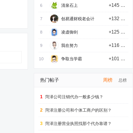
+145 积分
6
清泉石上
+132 积分
7
创易通财税老会计
+125 积分
8
凌虚御剑
+116 积分
9
我在努力
+101 积分
10
争取当学霸
热门帖子
周榜
总榜
1
菏泽公司注销代办一般多少钱？
2
菏泽注册公司和个体工商户的区别？
3
菏泽注册营业执照找那个代办靠谱？