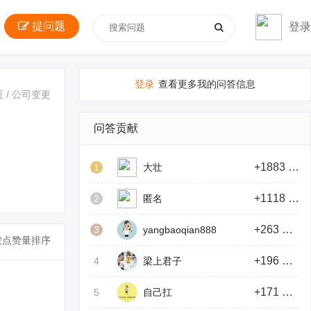
提问题
登录
登录
查看更多我的问答信息
页
/
公司变更
问答贡献
+1883 积分
1
大壮
+1118 积分
2
匿名
+263 积分
3
yangbaoqian888
按点赞量排序
+196 积分
4
梁上君子
+171 积分
5
自己扛