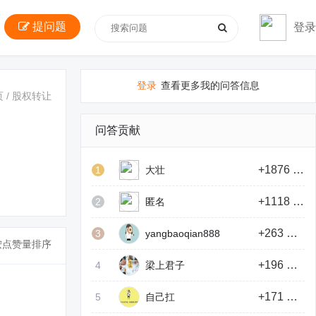
提问题
登录
登录
查看更多我的问答信息
页
/
股权转让
问答贡献
+1876 积分
1
大壮
+1118 积分
2
匿名
+263 积分
3
yangbaoqian888
按点赞量排序
+196 积分
4
梁上君子
+171 积分
5
自己扛