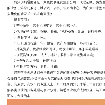
菏泽创易通财务是一家集提供免费注册公司、代理记账、免费
的业务，温馨的服务，以省钱、省事、省力为中心，为广大中小型
多元化的管家式一站式电商服务。
服务范围：
1.
营业执照、营业执照变更、营业执照注销。
2.
代理记帐(记帐、报税、补账、)税务备案，刻章，银行开户。
3.
商标专利、设计logo
4 .
出具验资报告、审计报告、资产评估报告、环评报告等。
5.
建筑资质、食品经营许可证、餐饮许可证、条形码处理等。
6.
变更咨询(名称，法人，地址，股权，增资减资等咨询)
7.
一般纳税人申请、转正咨询
8.
年检年审(年检、延期、注销)
咨询菏泽创易通财务严格保守客户的商业秘密,为每位客户提供专
会提前与您告知,不会有任何形式的隐形收费.我们可以快速帮您拿到
富、高素质、高水平的专业人士，具有雄厚的知识体系，丰富的操
解各类企业的账务处理与会计核算、熟悉企业相关法律法规，与工商
而立，专业为本。