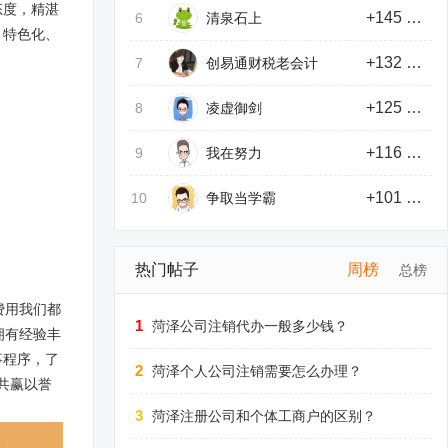
态度，精湛
+145 积分
6
清泉石上
、特色化、
+132 积分
7
创易通财税老会计
+125 积分
8
凌虚御剑
+116 积分
9
我在努力
+101 积分
10
争取当学霸
热门帖子
周榜
总榜
费用我们都
1
菏泽公司注销代办一般多少钱？
拥有经验丰
事程序，了
2
菏泽个人公司注销需要怎么办理？
共赢以誉
3
菏泽注册公司和个体工商户的区别？