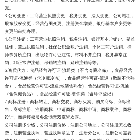
2.
代理记账：小规模记账，一般人记账，个体工商户记账，做公司外
账。
3.公司变更：工商营业执照变更、税务变更、法人变更、公司增项，
股东股权变更，经营范围变更、注册资金增减、银行基本户变更等
变更的审批办理。
4.公司注销：工商营业执照注销、税务注销、银行基本户销户、疑难
注销，营业执照注销，社保公积金账户注销、个体工商户注销、律
师事务所注销、出版物许可证注销、材料不齐注销、税务异常注
销、非正常户注销、吊销转注销、疑难注销等等。
6.资质代办：食品经营许可证-流通类（不含冷藏冷冻），食品经营
许可证-流通类（含冷藏冷冻），食品经营许可证-流通（散装不含熟
食），食品经营许可证-流通(散装含熟食)，食品经营许可证-流通
（含保健食品），食品经营许可证-餐饮类（含环评登记）
7.
商标注册：商标转让、商标交易、商标买卖、购买商标、商标出
售．商标注册、注册商标、申请商标、商标申请、商标案件、商标
设计、商标授权服务您满意双赢皆欢喜。
公司注册多少钱，公司注册价格，注册公司地址，公司注册怎么收
费，注册营业执照，营业执照章丢了，注册分公司，注册公司需要