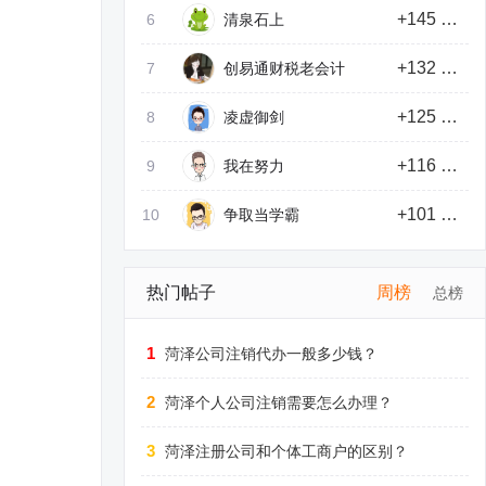
+145 积分
6
清泉石上
+132 积分
7
创易通财税老会计
+125 积分
8
凌虚御剑
+116 积分
9
我在努力
+101 积分
10
争取当学霸
热门帖子
周榜
总榜
1
菏泽公司注销代办一般多少钱？
2
菏泽个人公司注销需要怎么办理？
3
菏泽注册公司和个体工商户的区别？