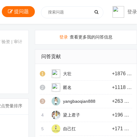
提问题
登录
登录
查看更多我的问答信息
/
验资 | 审计
问答贡献
+1876 积分
1
大壮
+1118 积分
2
匿名
+263 积分
3
yangbaoqian888
按点赞量排序
+196 积分
4
梁上君子
+171 积分
5
自己扛