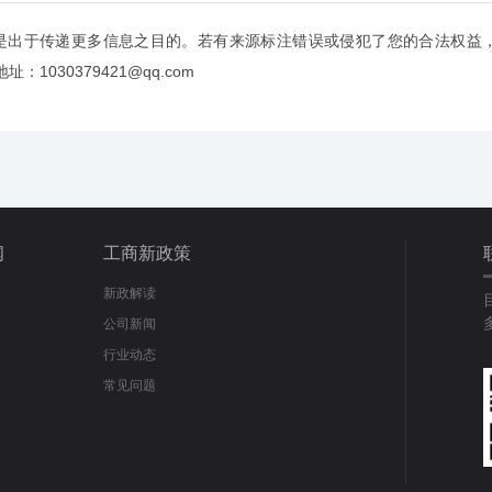
是出于传递更多信息之目的。若有来源标注错误或侵犯了您的合法权益
：1030379421@qq.com
闻
工商新政策
新政解读
公司新闻
行业动态
常见问题