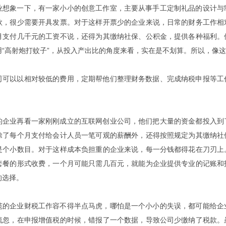
业想象一下，有一家小小的创意工作室，主要从事手工定制礼品的设计与
款，很少需要开具发票。对于这样开票少的企业来说，日常的财务工作相
月支付几千元的工资不说，还得为其缴纳社保、公积金，提供各种福利。
用“高射炮打蚊子”，从投入产出比的角度来看，实在是不划算。所以，像
司可以以相对较低的费用，定期帮他们整理财务数据、完成纳税申报等工
的企业再看一家刚刚成立的互联网创业公司，他们把大量的资金都投入到
除了每个月支付给会计人员一笔可观的薪酬外，还得按照规定为其缴纳社
是个小数目。对于这样成本负担重的企业来说，每一分钱都得花在刀刃上
套餐的形式收费，一个月可能只需几百元，就能为企业提供专业的记账和
的选择。
范的企业财税工作容不得半点马虎，哪怕是一个小小的失误，都可能给企
疏忽，在申报增值税的时候，错报了一个数据，导致公司少缴纳了税款。