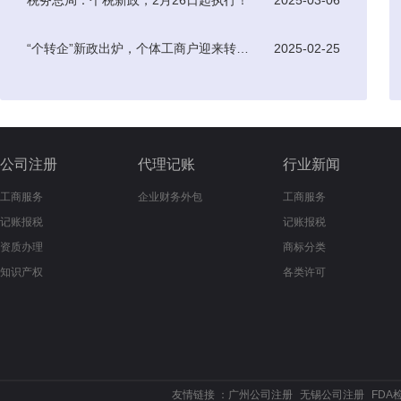
税务总局：个税新政，2月26日起执行！
2025-03-06
“个转企”新政出炉，个体工商户迎来转型升级新机遇
2025-02-25
公司注册
代理记账
行业新闻
工商服务
企业财务外包
工商服务
记账报税
记账报税
资质办理
商标分类
知识产权
各类许可
友情链接 ：
广州公司注册
无锡公司注册
FDA